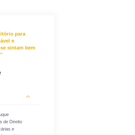
tório para
ável e
s se sintam bem
.”
e
Luque
 de Direito
cárias e