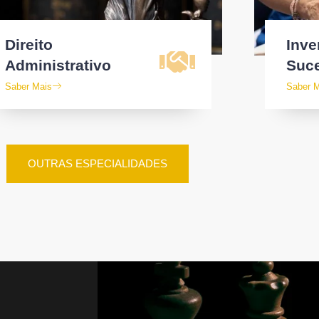
Direito
Inve
Administrativo
Suc
Saber Mais
Saber 
OUTRAS ESPECIALIDADES