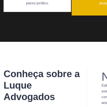
passo jurídico.
atua
Conheça sobre a
Luque
Edi
est
Advogados
con
aos