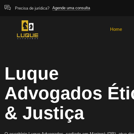
Agende uma consulta
Precisa de jurídica?
Home
Home
Luque
Advogados Éti
& Justiça
O escritório Luque Advogados, sediado em Maringá (PR), atua d