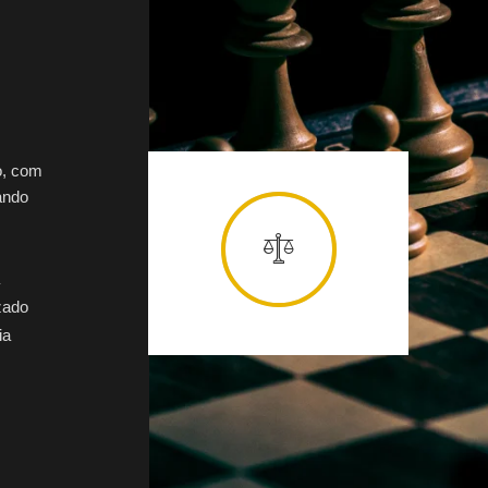
o, com
ando
zado
ia