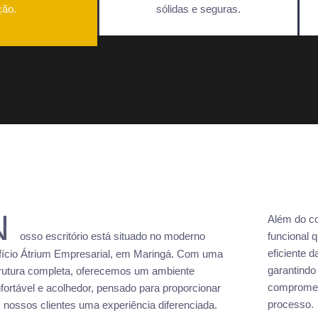
ção.
sólidas e seguras.
N
Além do c
osso escritório está situado no moderno
funcional 
eficiente 
fício Átrium Empresarial, em Maringá. Com uma
garantindo
rutura completa, oferecemos um ambiente
compromet
fortável e acolhedor, pensado para proporcionar
processo.
 nossos clientes uma experiência diferenciada.