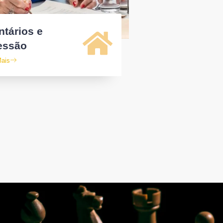
ntários e
essão
Mais