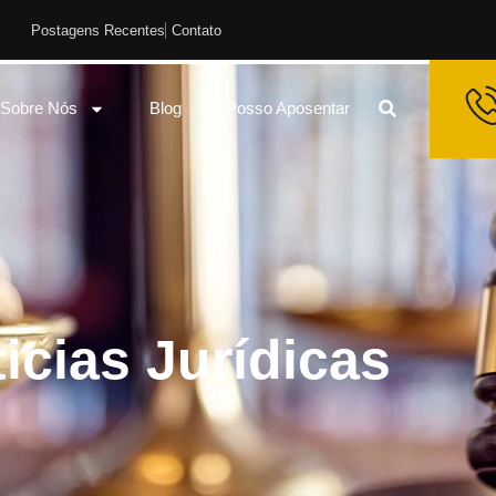
Postagens Recentes
Contato
Sobre Nós
Blog
Posso Aposentar
icias Jurídicas