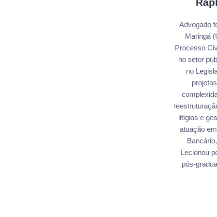
Rap
Advogado fo
Maringá (U
Processo Civ
no setor pú
no Legisl
projetos
complexida
reestruturaç
litígios e g
atuação em 
Bancário,
Lecionou p
pós-gradua