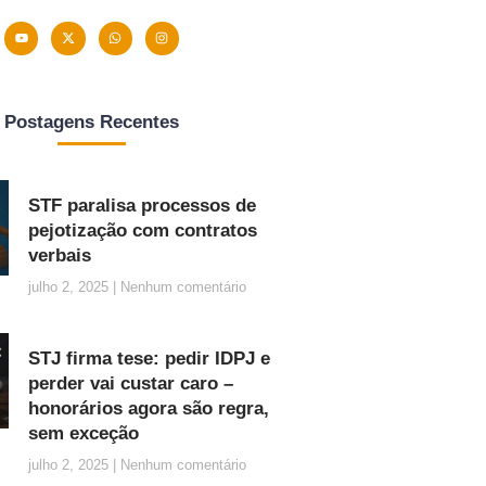
Postagens Recentes
STF paralisa processos de
pejotização com contratos
verbais
julho 2, 2025
Nenhum comentário
STJ firma tese: pedir IDPJ e
perder vai custar caro –
honorários agora são regra,
sem exceção
julho 2, 2025
Nenhum comentário