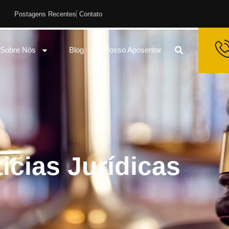
Postagens Recentes
Contato
Sobre Nós
Blog
Posso Aposentar
icias Jurídicas