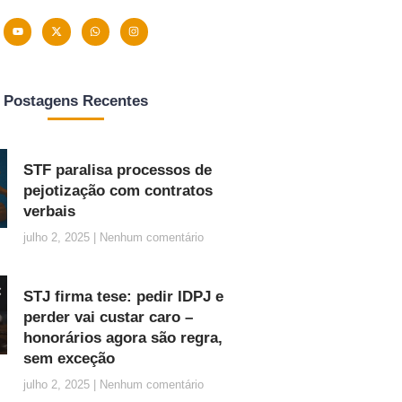
Postagens Recentes
STF paralisa processos de
pejotização com contratos
verbais
julho 2, 2025
Nenhum comentário
STJ firma tese: pedir IDPJ e
perder vai custar caro –
honorários agora são regra,
sem exceção
julho 2, 2025
Nenhum comentário