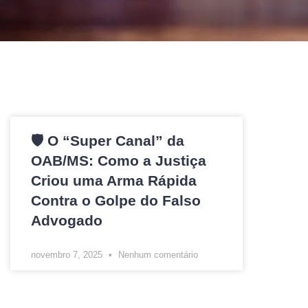
🛡️ O “Super Canal” da
OAB/MS: Como a Justiça
Criou uma Arma Rápida
Contra o Golpe do Falso
Advogado
novembro 7, 2025
Nenhum comentário