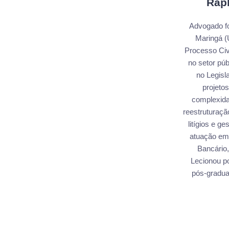
Rap
Advogado fo
Maringá (U
Processo Civ
no setor pú
no Legisl
projetos
complexida
reestruturaç
litígios e g
atuação em 
Bancário,
Lecionou p
pós-gradua