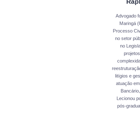
Rap
Advogado fo
Maringá (U
Processo Civ
no setor pú
no Legisl
projetos
complexida
reestruturaç
litígios e g
atuação em 
Bancário,
Lecionou p
pós-gradua