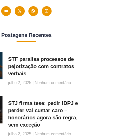
Postagens Recentes
STF paralisa processos de
pejotização com contratos
verbais
julho 2, 2025
Nenhum comentário
STJ firma tese: pedir IDPJ e
perder vai custar caro –
honorários agora são regra,
sem exceção
julho 2, 2025
Nenhum comentário