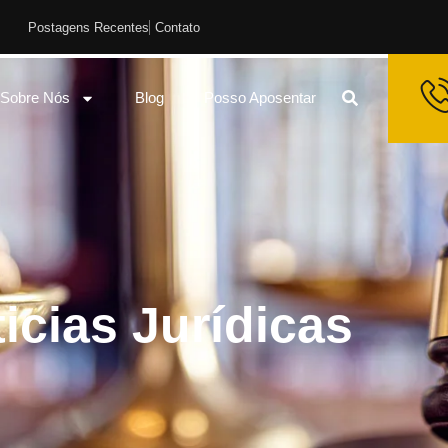
Postagens Recentes
Contato
Sobre Nós
Blog
Posso Aposentar
icias Jurídicas