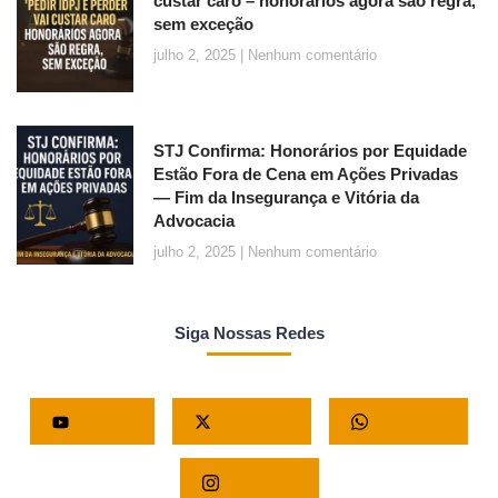
custar caro – honorários agora são regra,
sem exceção
julho 2, 2025
Nenhum comentário
STJ Confirma: Honorários por Equidade
Estão Fora de Cena em Ações Privadas
— Fim da Insegurança e Vitória da
Advocacia
julho 2, 2025
Nenhum comentário
Siga Nossas Redes
Youtube
X - Twitter
Whatsapp
Instagram