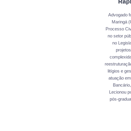
Rap
Advogado fo
Maringá (U
Processo Civ
no setor pú
no Legisl
projetos
complexida
reestruturaç
litígios e g
atuação em 
Bancário,
Lecionou p
pós-gradua