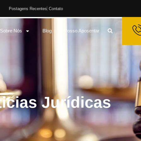
Postagens Recentes
Contato
Sobre Nós
Blog
Posso Aposentar
icias Jurídicas