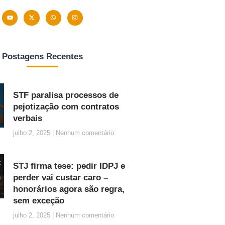
Postagens Recentes
STF paralisa processos de
pejotização com contratos
verbais
julho 2, 2025
Nenhum comentário
STJ firma tese: pedir IDPJ e
perder vai custar caro –
honorários agora são regra,
sem exceção
julho 2, 2025
Nenhum comentário