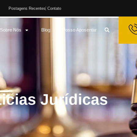
Postagens Recentes
Contato
Sobre Nós
Blog
Posso Aposentar
icias Jurídicas