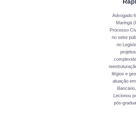
Rap
Advogado fo
Maringá (U
Processo Civ
no setor pú
no Legisl
projetos
complexida
reestruturaç
litígios e g
atuação em 
Bancário,
Lecionou p
pós-gradua