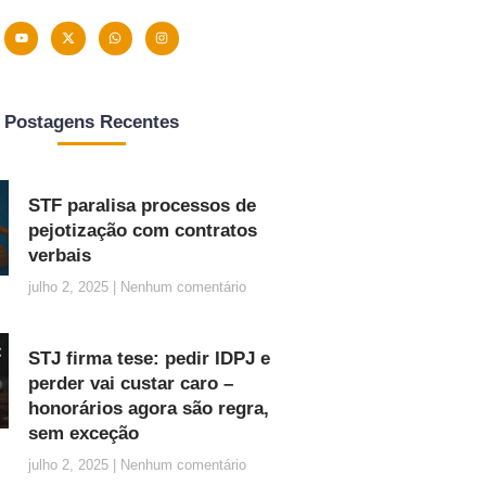
Postagens Recentes
STF paralisa processos de
pejotização com contratos
verbais
julho 2, 2025
Nenhum comentário
STJ firma tese: pedir IDPJ e
perder vai custar caro –
honorários agora são regra,
sem exceção
julho 2, 2025
Nenhum comentário