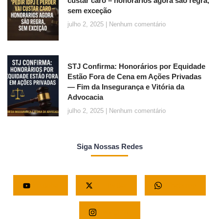
custar caro – honorários agora são regra,
sem exceção
julho 2, 2025
Nenhum comentário
STJ Confirma: Honorários por Equidade
Estão Fora de Cena em Ações Privadas
— Fim da Insegurança e Vitória da
Advocacia
julho 2, 2025
Nenhum comentário
Siga Nossas Redes
Youtube
X - Twitter
Whatsapp
Instagram