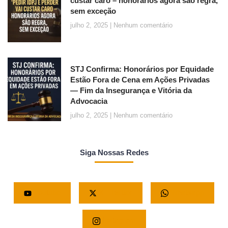
custar caro – honorários agora são regra,
sem exceção
julho 2, 2025
Nenhum comentário
STJ Confirma: Honorários por Equidade
Estão Fora de Cena em Ações Privadas
— Fim da Insegurança e Vitória da
Advocacia
julho 2, 2025
Nenhum comentário
Siga Nossas Redes
Youtube
X - Twitter
Whatsapp
Instagram