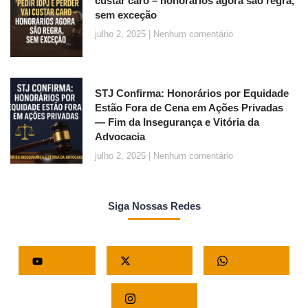
custar caro – honorários agora são regra,
sem exceção
julho 2, 2025
Nenhum comentário
STJ Confirma: Honorários por Equidade
Estão Fora de Cena em Ações Privadas
— Fim da Insegurança e Vitória da
Advocacia
julho 2, 2025
Nenhum comentário
Siga Nossas Redes
Youtube
X - Twitter
Whatsapp
Instagram