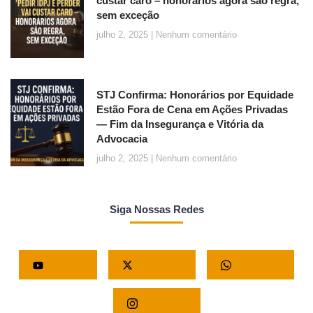
custar caro – honorários agora são regra,
sem exceção
julho 2, 2025
Nenhum comentário
STJ Confirma: Honorários por Equidade
Estão Fora de Cena em Ações Privadas
— Fim da Insegurança e Vitória da
Advocacia
julho 2, 2025
Nenhum comentário
Siga Nossas Redes
Youtube
X - Twitter
Whatsapp
Instagram