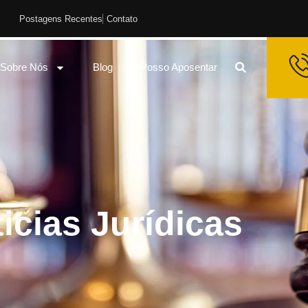
Postagens Recentes
Contato
Sobre Nós
Blog
Posso Aposentar
icias Jurídicas