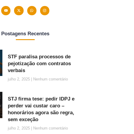
Postagens Recentes
STF paralisa processos de
pejotização com contratos
verbais
julho 2, 2025
Nenhum comentário
STJ firma tese: pedir IDPJ e
perder vai custar caro –
honorários agora são regra,
sem exceção
julho 2, 2025
Nenhum comentário