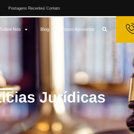
Postagens Recentes
Contato
Sobre Nós
Blog
Posso Aposentar
icias Jurídicas