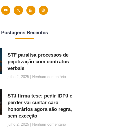
Postagens Recentes
STF paralisa processos de
pejotização com contratos
verbais
julho 2, 2025
Nenhum comentário
STJ firma tese: pedir IDPJ e
perder vai custar caro –
honorários agora são regra,
sem exceção
julho 2, 2025
Nenhum comentário