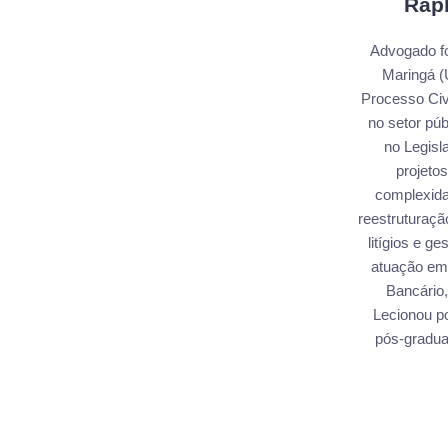
Rap
Advogado fo
Maringá (U
Processo Civ
no setor pú
no Legisl
projetos
complexida
reestruturaç
litígios e g
atuação em 
Bancário,
Lecionou p
pós-gradua