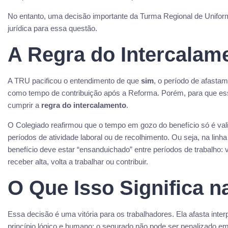
No entanto, uma decisão importante da Turma Regional de Unifor
jurídica para essa questão.
A Regra do Intercalam
A TRU pacificou o entendimento de que
sim
, o período de afasta
como tempo de contribuição após a Reforma. Porém, para que esse
cumprir a
regra do intercalamento
.
O Colegiado reafirmou que o tempo em gozo do benefício só é vali
períodos de atividade laboral ou de recolhimento. Ou seja, na linh
benefício deve estar “ensanduichado” entre períodos de trabalho: v
receber alta, volta a trabalhar ou contribuir.
O Que Isso Significa n
Essa decisão é uma vitória para os trabalhadores. Ela afasta inter
princípio lógico e humano: o segurado não pode ser penalizado em