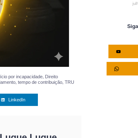
jul
Sig
Youtub
Whatsap
ício por incapacidade
,
Direito
alamento
,
tempo de contribuição
,
TRU
LinkedIn
 Luque Luque