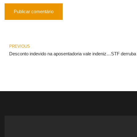
PREVIOUS
Desconto indevido na aposentadoria vale indenização por dano moral automática?