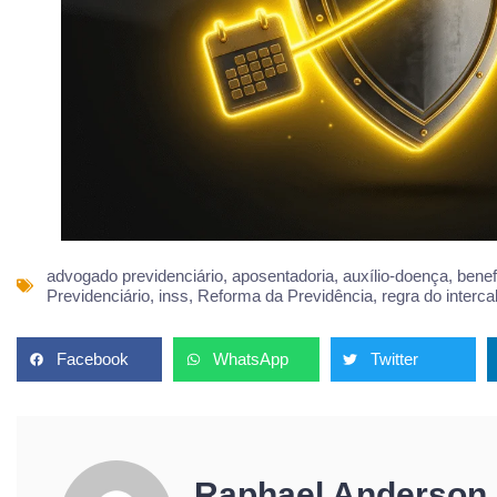
advogado previdenciário
,
aposentadoria
,
auxílio-doença
,
benef
Previdenciário
,
inss
,
Reforma da Previdência
,
regra do interc
Facebook
WhatsApp
Twitter
Raphael Anderson