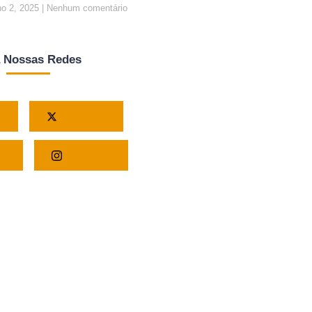
ho 2, 2025
Nenhum comentário
a Nossas Redes
e
X - Twitter
p
Instagram