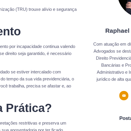
mização (TRU) trouxe alívio e segurança
ento
Raphael
Com atuação em div
mento por incapacidade continua valendo
Advogados se dest
 direito seja garantido, é necessário
Direito Previdenci
Bancárias e Pro
dado se estiver intercalado com
Administrativo e 
a do tempo da sua vida previdenciária, o
jurídico de alta q
ocê trabalha, precisa se afastar e, ao
a Prática?
Post
pretações restritivas e preserva um
 sua aposentadoria por ter ficado