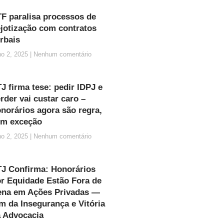
F paralisa processos de
jotização com contratos
rbais
ho 2, 2025
Nenhum comentário
J firma tese: pedir IDPJ e
rder vai custar caro –
norários agora são regra,
em exceção
ho 2, 2025
Nenhum comentário
J Confirma: Honorários
r Equidade Estão Fora de
ena em Ações Privadas —
m da Insegurança e Vitória
 Advocacia