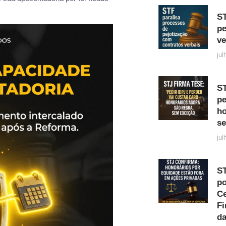
ST
pe
ve
jul
ST
pe
ho
s
jul
ST
po
C
Fi
da