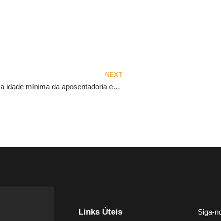
NEXT
STF derruba a idade mínima da aposentadoria especial
Links Úteis
Siga-n