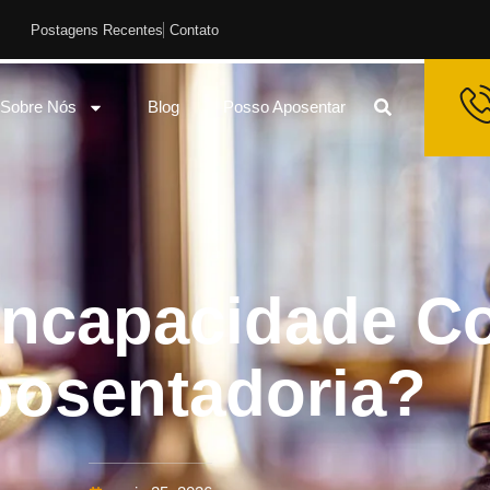
Postagens Recentes
Contato
Sobre Nós
Blog
Posso Aposentar
 Incapacidade C
posentadoria?