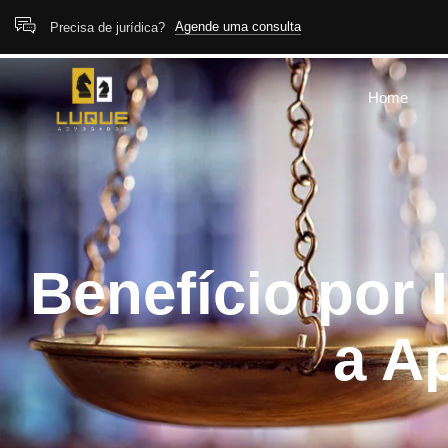
Agende uma consulta
Precisa de jurídica?
Home
Benefício por
a A